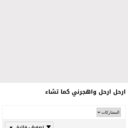
ارحل ارحل واهجرني كما تشاء
تصفية - فلترة