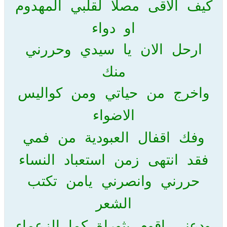
كيف الاقى مصلا لقلبي المهدوم
او دواء
ارحل الان يا سيدي وحررني
منك
واخرج من حياتي ومن كواليس
الاضواء
وفك اقفال العبودية من فمي
فقد انتهى زمن استعباد النساء
حررني وانصرني يامن تكتب
الشعر
ودعني اقوم بثوراة كما الزعماء