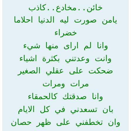
خائن..مخادع..كاذب
يامن صورت ليه الدنيا احلاما
خضراء
وانا لم اراى منها شيء
وانت وعدتني بكثرة اشياء
ضحكت على عقلي الصغير
مرات ومرات
وانا صدقتك كالحمقاء
بان تسعدني في كل الايام
وان تخطفني على ظهر حصان