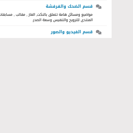
قسم الضحك والفرفشة
مواضيع ومسائل هامة تتعلق بالنكت, الغاز , مقالب , مسابقات
المنتدى للترويح والتنفيس وسعة الصدر.
قسم الفيديو والصور
مواضيع ومسائل هامة تتعلق بالصور وومقاطع الفيديو. صور الكم
ونوادر الصور.
قسم الاغاني
مواضيع ومسائل هامة تتعلق بلاغاني، صوتيات ، كليبات ، البوما
الألبومات, كليبات ،أغاني، مترجمة للعربية .
الأفلام والمسلسلات
قسم يختص بالأفلام والمسلسلات يضم جديد الافلام وقديم الافل
متوفرة للتحميل والمشاهدة المجانية لاعضاء وزوار الموقع