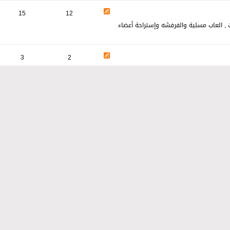
15
12
 , العاب مسلية والفرفشه وإستراحة أعضاء
3
2
بيوتر والإنترنت. خلفيات ، وغرائب الصور ،
3
2
ت ، تحميل تنزيل ، طلبات ، تحميل الاغاني و
4
2
ام والافلام الحائزة على الجوائز العالمية
جعل المنتديات مقروءة