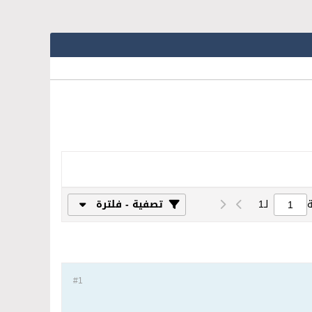
لـ
1
تصفية - فلترة
#1