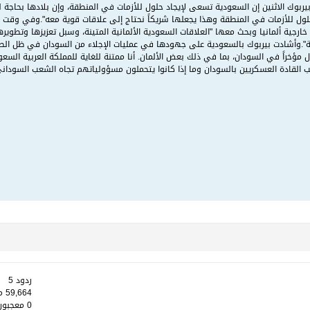
نا بيربوك الاثنين إن السعودية تسعى لإيجاد حلول للأزمات في المنطقة، وإن بلادها بحاجة
ول للأزمات في المنطقة وهذا يجعلها شريكاً نحتاج إلى علاقات قوية معه".وفي وقت سابق
خارجية ألمانيا وبحث معها "العلاقات السعودية الألمانية المتينة، وسبل تعزيزها وتطوي
لية".وأشادت بيربوك بالسعودية على جهودها في عمليات الإجلاء من السودان في ظل الصر
تال مؤخراً في السودان، بما في ذلك بعض الألمان. أنا ممتنة للغاية للمملكة العربية السع
اقب القادة العسكريين بالسودان وما إذا كانوا يتحملون مسؤولياتهم تجاه الشعب السودان
ردود 5
59,664 مشاهدات
0 معجبون