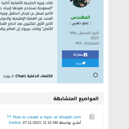
قالت وزيرة الخارجية الألمانية أنالي
"السعودية تستخدم نفوذها لإيجاد حل
الأمير فيصل بن فرحان استقبل وزيرة 
المهندس
العديد من القضايا الإقليمية والدو
:: عضو ذهبي ::
الآمن الأول للكثيرين بعد اندلاع الق
الألمان".وقالت بيربوك إن العالم ير
تاريخ التسجيل:
May
2023
المشاركات:
484
مشاركة
تويت
الكلمات الدلالية (Tags):
لا يوجد
المواضيع المتشابهة
How to create a topic at stnajah.com ??
أنشئ بواسطة
07-11-2023, 11:10 AM
,
Svetlixk