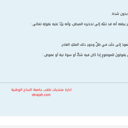
 بدون شدة.
 يبلغه أنه قد تنبّه إلى تحذيره المبطن، وأنه يرُدّ عليه بقولِه تعالى :
يعودَ إلى حلَبَ في ظلِّ وجودِ ذلك الملكِ الغادر.
يلِ يقولونَ للموضوعِ إذا كان فيه شكٌّ أو سوءُ نية أو غموض :
ادارة منتديات طلاب جامعة النجاح الوطنية
stnajah.com