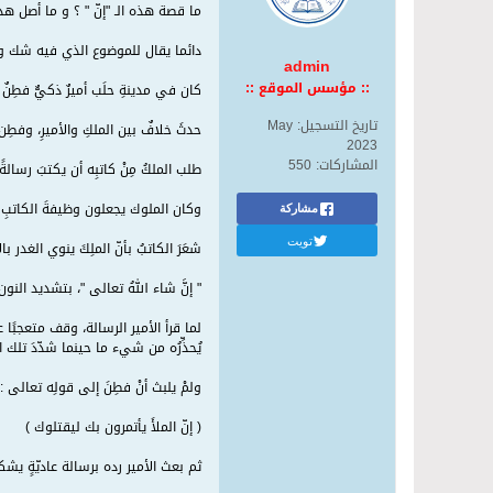
ما قصة هذه الـ "إنّ " ؟ و ما أصل هذه
دائما يقال للموضوع الذي فيه شك وسو
admin
:: مؤسس الموقع ::
كان في مدينةِ حلَب أميرٌ ذكيٌّ فطِن
تاريخ التسجيل:
May
حدثَ خلافٌ بين الملكِ والأميرِ، وفطِن
2023
المشاركات:
550
طلب الملكُ مِنْ كاتبِه أن يكتبَ رسالةً
وكان الملوك يجعلون وظيفةَ الكاتبِ لرج
مشاركة
تويت
شعَرَ الكاتبُ بأنّ الملِكَ ينوي الغدر 
" إنَّ شاء اللهُ تعالى "، بتشديد النون 
لما قرأ الأمير الرسالة، وقف متعجبًا
يُحذِّرُه من شيء ما حينما شدّدَ تلك ا
ولمْ يلبث أنْ فطِنَ إلى قولِه تعالى :
( إنّ الملأَ يأتمرون بك ليقتلوك )
ثم بعث الأمير رده برسالة عاديّةٍ يشكر