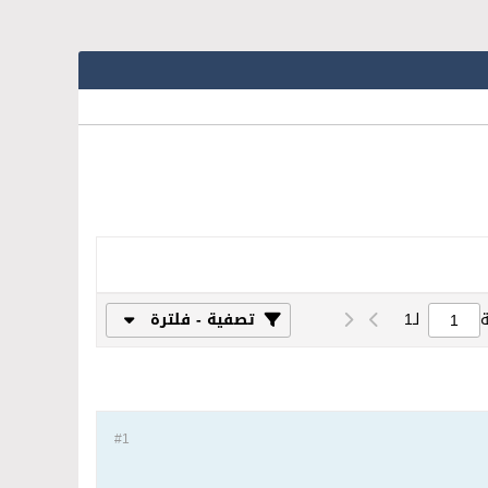
لـ
1
تصفية - فلترة
#1