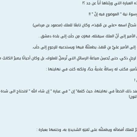
 العبارة التي ورثناها أباً عن جد ؟!
ءُ نية " الموضوع فيه إنّ " !!
ٌ شجاعٌ اسمه «علي بن مُنقِذ»، وكان تابعًا للملك (محمود بن مرداس)
 الأمير إلى أنّ الملكَ سيقتله، فهرَبَ مِن حلَبَ إلى بلدة دمشق .
 إلى الأمير عليِّ بنِ مُنقذ، يطمئنُهُ فيها ويستدعيه للرجوعِ إلى حلَب.
لٍ ذكي، حتى يُحسِنَ صياغةَ الرسائلِ التي تُرسَلُ للملوك، بل وكان أحيانًا يصيرُ الكاتبُ ملِ
بالأمير، فكتب له رسالةً عاديةً جدًا، ولكنه كتبَ في نهايتها :
!
 عند ذلك الخطأ في نهايتها، حيث كلمة" إن " في عبارة " إن شاء الله " لاتحتاج الى شدة ، 
لنون!
ُ للملكَ أفضالَه ويطمئنُه على ثقتِهِ الشديدةِ به، وختمها بعبارة :