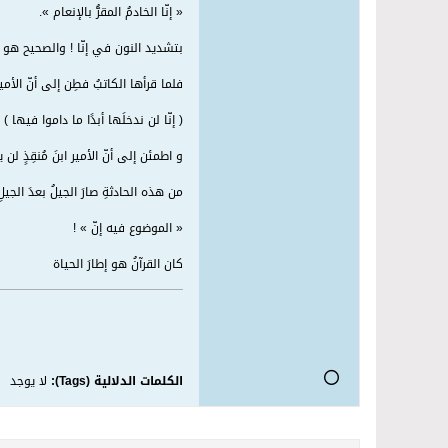
« إنّا الخادمُ المقرُّ بالإنعام ».
بتشديد النون في إنّا ! والصحيح هو
فلما قرأها الكاتبُ فطِن إلى أنّ الأمير
( إنّا لن ندخلَها أبدًا ما داموا فيها )
و اطمئن إلى أنّ الأمير ابنَ مُنقِذٍ لن 
من هذه الحادثةِ صارَ الجيلُ بعدَ الج
« الموضوع فيه إنّ » !
كان القرآنُ هو إطارَ الحياة
الكلمات الدلالية (Tags):
لا يوجد