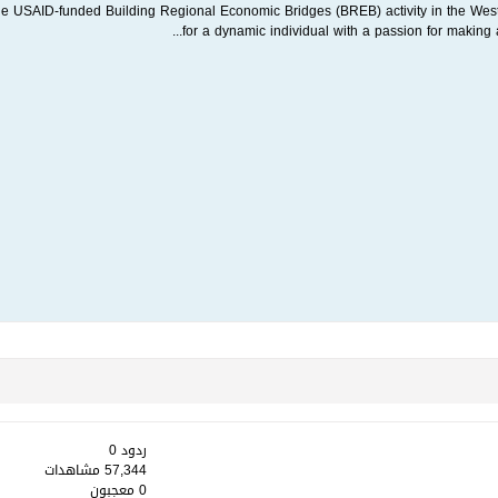
the USAID-funded Building Regional Economic Bridges (BREB) activity in the We
for a dynamic individual with a passion for making a d
ردود 0
57,344 مشاهدات
0 معجبون