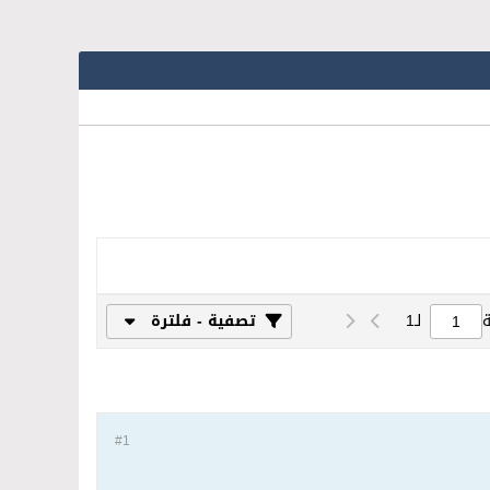
لـ
1
تصفية - فلترة
#1