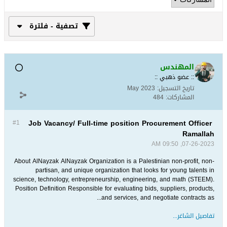
تصفية - فلترة
المهندس
:: عضو ذهبي ::
تاريخ التسجيل:
May 2023
المشاركات:
484
Job Vacancy/ Full-time position Procurement Officer
#1
Ramallah
07-26-2023, 09:50 AM
About AlNayzak AlNayzak Organization is a Palestinian non-profit, non-
partisan, and unique organization that looks for young talents in
science, technology, entrepreneurship, engineering, and math (STEEM).
Position Definition Responsible for evaluating bids, suppliers, products,
and services, and negotiate contracts as...
تفاصيل الشاغر...