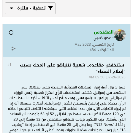
تصفية - فلترة
المهندس
:: عضو ذهبي ::
تاريخ التسجيل:
May 2023
المشاركات:
484
ستنخفض مقاعده.. شعبية نتنياهو على المحك بسبب
#1
"إصلاح القضاء"
07-26-2023, 09:50 AM
فيما لا تزال أزمة إقرار التعديلات القضائية الجديدة تلقي بظلالها على
المشهد في إسرائيل، كشفت استطلاعات للرأي اهتزاز شعبية رئيس الوزراء
الإسرائيلي بنيامين نتنياهو.ففي وقت متأخر أمس الثلاثاء، أذيعت استطلاعات
الرأي جديدة على إذاعتين رئيسيتين للأخبار الإسرائيلية، أظهرت جميعها أنه إذا
تم إجراء انتخابات الآن، فإن عدد المقاعد التي سيشغلها ائتلاف نتنياهو الحاكم
في 120 مقعدًا للكنيست ستسقط من 64 إلى 52 أو 53.وأوضحت أن المقاعد
التي يشغلها حزب الليكود بزعامة نتنياهو ستنخفض من 32 مقعدًا إلى 28،
وفقًا لـ "N12 News"، وما يصل إلى 25 مقعدًا في الاستطلاع إذاعة "ريشيت
13".إقرار رغم الاحتجاجأتت هذه التطورات بعدما أعطى ائتلاف نتنياهو القومي