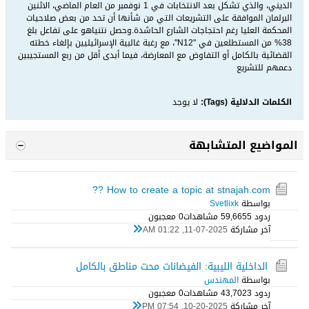
الديني، والذي تشكل بعد الانتخابات في 1 نوفمبر من العام الماضي، الاثنين
البرلمان الموافقة على التشريعات التي من شأنها أن تحد من بعض صلاحيات
المحكمة العليا رغم احتجاجات الشارع الحاشدة.وحصل نتنياهو على تفاعل بلغ
38% من المستطلعين في "N12"، مع رغبة غالبية الإسرائيليين بإلغاء خطته
القضائية بالكامل أو التفاوض مع المعارضة، فيما أبدى أقل من ربع المستجيبين
دعمهم للتشريع
الكلمات الدلالية (Tags):
لا يوجد
المواضيع المتشابهة
How to create a topic at stnajah.com ??
بواسطة
Svetlixk
ردود 5
59,665 مشاهدات
0 معجبون
آخر مشاركة
11-07-2025, 01:22 AM
الداخلية الليبية: الفيضانات محت مناطق بالكامل
بواسطة
المهندس
ردود 3
43,702 مشاهدات
0 معجبون
آخر مشاركة
10-20-2025, 07:54 PM