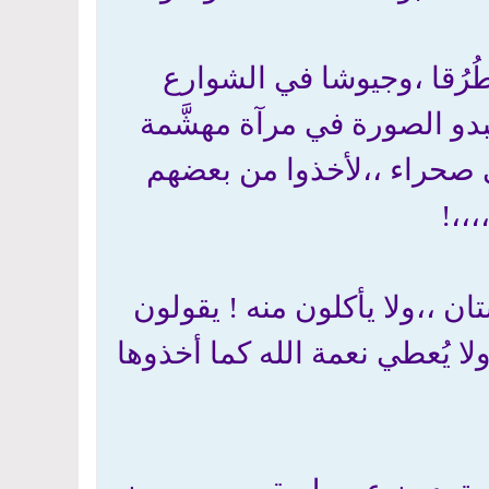
رُقا ،وجيوشا في الشوارع
بدو الصورة في مرآة مهشَّمة
في صحراء ،،لأخذوا من بعضهم
،،،!
ان ،،ولا يأكلون منه ! يقولون
،ولا يُعطي نعمة الله كما أخذوها