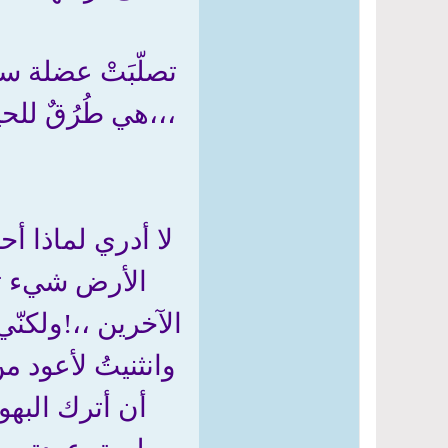
تصلّبَتْ عضلة سا
،،،هي طُرُقٌ للح
لا أدري لماذا أ
الأرض شيء تع
الآخرين ،،!ولكنّي 
وانثنيتُ لأعود 
أن أترك البهو