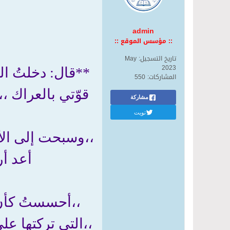
admin
:: مؤسس الموقع ::
تاريخ التسجيل:
May
2023
**قال: دخلتُ الب
المشاركات:
550
قوّتي بالعراك ،،
مشاركة
تويت
،،وسبحت إلى الأ
أعد أر
،،أحسستُ كأنّ
،،التى تركتها عل