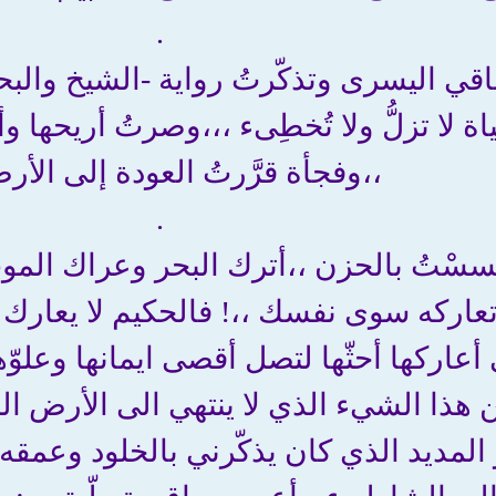
.
قي اليسرى وتذكّرتُ رواية -الشيخ والبحر
ياة لا تزلُّ ولا تُخطِىء ،،،وصرتُ أريحه
،،وفجأة قرَّرتُ العودة إلى الأر
.
حسسْتُ بالحزن ،،أترك البحر وعراك الم
اركه سوى نفسك ،،! فالحكيم لا يعارك
أعاركها أحثّها لتصل أقصى ايمانها وعلوّها ،
من هذا الشيء الذي لا ينتهي الى الأرض 
 المديد الذي كان يذكّرني بالخلود وعمقه 