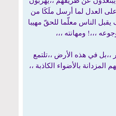
بتعدون عن طريقهم ،،يهربون
 على العدل لما أرسل ملَكَا من
يقبل الناس معلّما للحقّ مهيبا
جوعه ،،،! ومهانته ،،،
ر ،،بل في هذه الأرض ،،تلتمع
المزدانة بالأضواء الكاذبة ،،