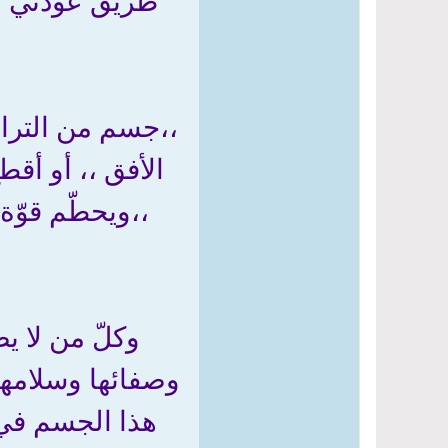
طريق عودتي الى
،،جسم من التراب
الأفق ،، أو أق
،،ويحطّم قوّة
وكلّ من لا ي
وصفائها وسلامها ،
هذا الجسم في ا