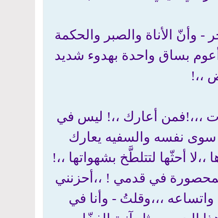
 - وأنّ الأناة والصبر والحكمة
ا وأعوم بساق واحدة بهدوء شديد
ض ،،!
وت ،،،!فمن أعارك ،،! ليس في
 سوى نفسه والسفيه يعارك
،لا أحثّها لتتلطَّخ بشهواتها ،،!
المحصورة في قدمي ! ،،أحزنني
واتساعه ،،،وقلتُ - وأنا في