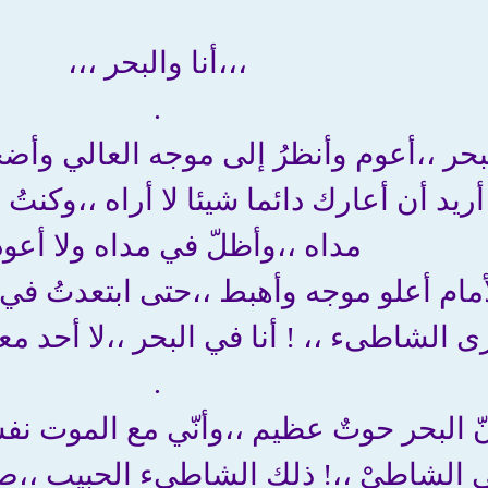
،،،أنا والبحر ،،،
.
حر ،،أعوم وأنظرُ إلى موجه العالي وأضحك
أريد أن أعارك دائما شيئا لا أراه ،،وكنتُ
مداه ،،وأظلّ في مداه ولا أعود 
مام أعلو موجه وأهبط ،،حتى ابتعدتُ ف
ى الشاطىء ،، ! أنا في البحر ،،لا أحد مع
.
 البحر حوتٌ عظيم ،،وأنّي مع الموت نفس
ى الشاطىْ ،،! ذلك الشاطىء الحبيب ،،صار ف