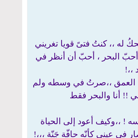
ُ له ،، كنتُ فتىً قويا تغريني
 أحبّ البحر ، أحبّ أن أنظر في
،،!
ي العمق ،،صرتُ في وسطه ولم
ي !! أنا والبحر فقط
ه ! ،،وكيف أعود إلى الحياة
ي عيني كأنّه حافّة جَنّة ،،،!