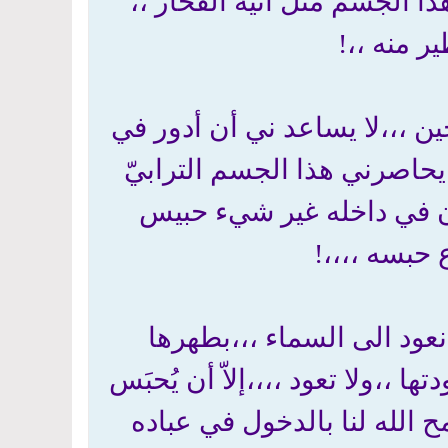
 الجسم مثل آنية الفخّار ،،
ير منه ،،!
ن ،،،لا يساعد ني أن أدور في
 يحاصرني هذا الجسم الترابيّ
كون في داخله غير شيء حبيس
 حبسه ،،،،!
نعود الى السماء ،،،بطهرها
 ،،ولا تعود ،،،،إلاّ أن يُحبَس
 الله لنا بالدخول في عباده