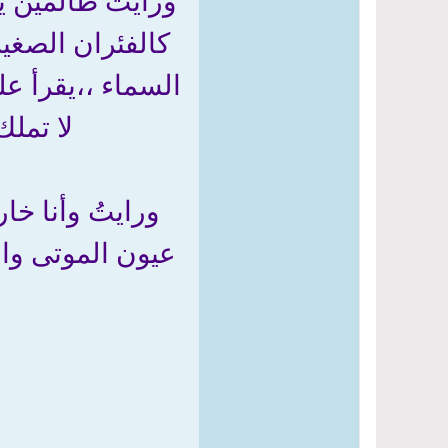
ورأيتُ ظالمين 
كالفئران الصغيرة
السماء ،،يقرأ عل
لا تملك
ورايتُ وأنا خا
عيون الموتى والج