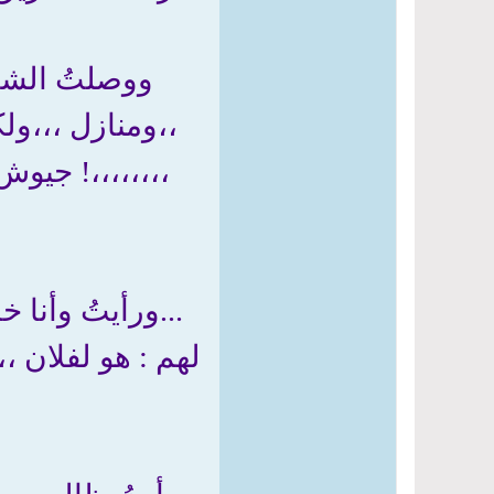
ووصلتُ الشاط
،،ومنازل ،،،ول
،،،،،،،،! جيو
...ورأيتُ وأنا 
لهم : هو لفلان ،،