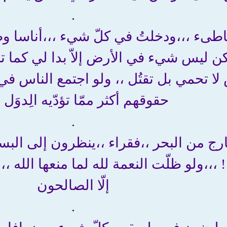
.
ىء ،،،ودخلتُ في كلّ شيء ،،،أناسا وطُ
كن ليس شيء في الأرض إلاّ بدا لي كما ت
ش لا تحمي بل تقتُل ،، ولو اجتمع الناس 
حقوقهم أكثر ممّا تؤدّيه الِدوَل ،
.
خارج من البحر ،،فقراء ،،ينظرون إلى البست
! ،،،ولو ظلّت النعمة لله لما منعها الله ،
إلّا الصالحون
.