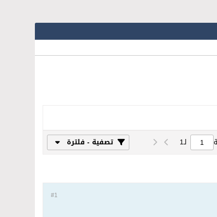
لـ
1
تصفية - فلترة
#1