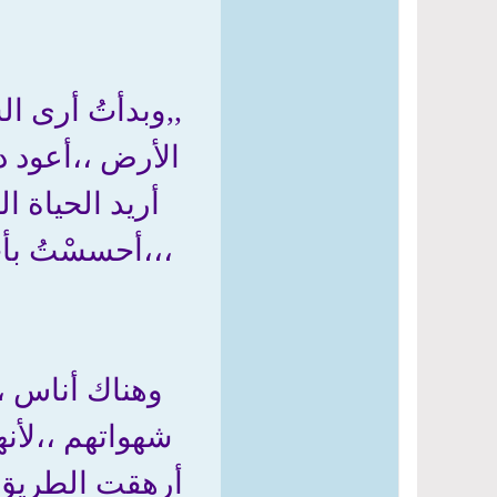
,,وبدأتُ أرى ا
الأرض ،،أعود دا
أريد الحياة ال
،،،أحسسْتُ بأ
وهناك أناس ،،
شهواتهم ،،لأنه
أرهقت الطريق قد