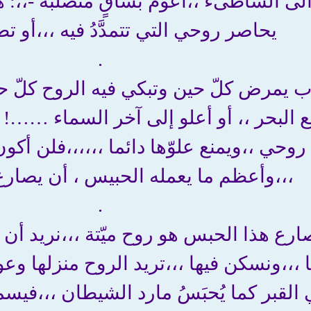
 الشاطىء ،،أعوم بساقٍ متصلّبة -،،: هذا
يحاصر روحي التي تتمدَّدُ فيه ،،،أو تط
.
 يمرض كلّ حين وتبكي فيه الروح كلّ حي
طع البحر ،، أو أعلو إلى آخر السماء ……!
 روحي ،،ويمنع علوّها دائما ،،،،،،فلن أ
،،،وأعظم ما يعمله الحبيس ، أن يصارع
.
صارع هذا الحبس هو روح ميّتة ،،،نريد أن 
،،ونسكن فيها ،،،تريد الروح منزلها وعودتها
لقبر كما يُحبَسُ مارد الشيطان ،،،فيسمح