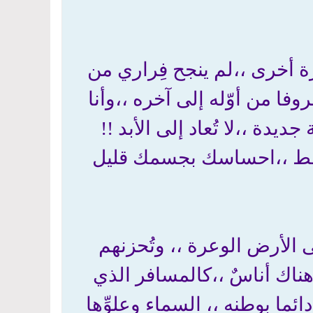
ة أخرى ،،لم ينجح فِراري من
روفا من أوّله إلى آخره ،،وأنا
جديدة ،،لا تُعاد إلى الأبد !!
 فقط ،،احساسك بجسمك قليل
ى الأرض الوعرة ،، وتُحزنهم
،هناك أناسٌ ،،كالمسافر الذي
ما بوطنه ،، السماء وعلوِّها