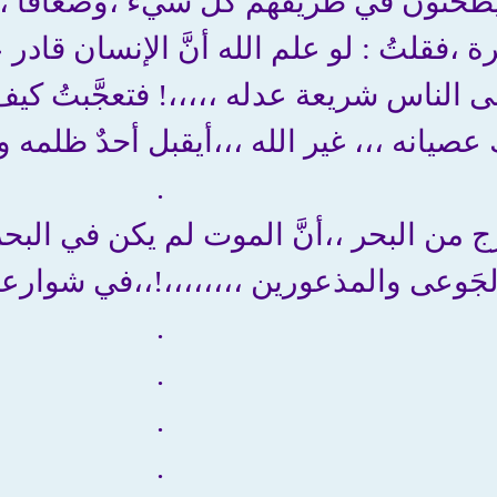
يطحنون في طريقهم كلّ شيء ،وضعافا ،ي
 ،فقلتُ : لو علم الله أنَّ الإنسان قادر
ى الناس شريعة عدله ،،،،،! فتعجَّبتُ كيف 
 عصيانه ،،، غير الله ،،،أيقبل أحدٌ ظلمه و
.
رج من البحر ،،أنَّ الموت لم يكن في البح
َوعى والمذعورين ،،،،،،،،!،،في شوارعهم 
.
.
.
.