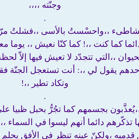
وجنّته ،،،،
.
لشاطىء ،،واحسْستُ بالأسى ،،فشلتُ مرّ
ئما كما كنت ،،! كما كنّا نعيش ،، يوما مع
حيوان ،،التي تتجدّد لا تعيش فيها إلاّ لحظة 
حدهم يقول لي ،،: أنت تستعجل الجنّة
وتكاد تطير ،،!
.
يُعذَّبون بجسمهم كما تجُرُّ بحبل ظبيا عل
ا تذكّرهم دائما أنهم ليسوا في السماء ،
ميه ،ولكنّ عينه تنظر في الأفق يحلم دائ