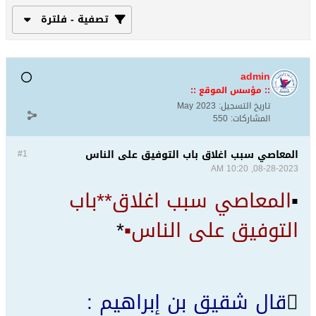
تصفية - فلترة
admin
:: مؤسس الموقع ::
تاريخ التسجيل:
May 2023
المشاركات:
550
المعاصي ﺳﺒﺐ ﺍﻏﻼﻕ ﺑﺎﺏ ﺍﻟﺘﻮﻓﻴﻖ ﻋﻠﻰ ﺍﻟﻨﺎﺱ
#1
08-28-2023, 10:20 AM
▪
المعاصي ﺳﺒﺐ ﺍﻏﻼﻕ*
*ﺑﺎﺏ
ﺍﻟﺘﻮﻓﻴﻖ ﻋﻠﻰ ﺍﻟﻨﺎﺱ▪
*

ﻗﺎﻝ ﺷﻘﻴﻖ ﺑﻦ ﺇﺑﺮﺍﻫﻴﻢ :