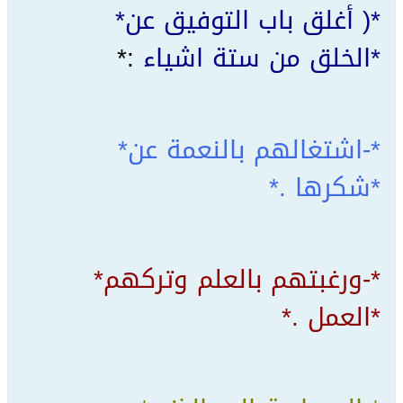
*( ﺃﻏﻠﻖ ﺑﺎﺏ ﺍﻟﺘﻮﻓﻴﻖ ﻋﻦ*
*ﺍﻟﺨﻠﻖ ﻣﻦ ﺳﺘﺔ ﺍﺷﻴﺎﺀ
:*
*-ﺍﺷﺘﻐﺎﻟﻬﻢ ﺑﺎﻟﻨﻌﻤﺔ ﻋﻦ*
*ﺷﻜﺮﻫﺎ .*
*-ﻭﺭﻏﺒﺘﻬﻢ ﺑﺎﻟﻌﻠﻢ ﻭﺗﺮﻛﻬﻢ*
*ﺍﻟﻌﻤﻞ .*