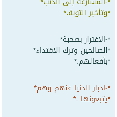
*-ﺍﻟﻤﺴﺎﺭﻋﺔ ﺇﻟﻰ ﺍﻟﺬﻧﺐ*
*ﻭﺗﺄﺧﻴﺮ ﺍﻟﺘﻮﺑﺔ.*
*-ﺍﻻﻏﺘﺮﺍﺭ ﺑﺼﺤﺒﺔ*
*ﺍﻟﺼﺎﻟﺤﻴﻦ ﻭﺗﺮﻙ ﺍﻻﻗﺘﺪﺍﺀ*
*ﺑﺄﻓﻌﺎﻟﻬﻢ.*
*-ﺍﺩﺑﺎﺭ ﺍﻟﺪﻧﻴﺎ ﻋﻨﻬﻢ ﻭﻫﻢ*
*ﻳﺘﺒﻌﻮﻧﻬﺎ .*