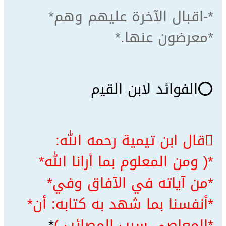
*-ﺍﻗﺒﺎﻝ ﺍﻵﺧﺮﺓ ﻋﻠﻴﻬﻢ ﻭﻫﻢ*
*ﻣﻌﺮﺿﻮﻥ ﻋﻨﻬﺎ.*
⭕ﺍﻟﻔﻮﺍﺋﺪ ﻻﺑﻦ ﺍﻟﻘﻴم
قال ابن تيمية رحمه الله:
*( ومن المعلوم بما أرانا الله*
*من آياته في الآفاق وفي*
*أنفسنا بما شهد به كتابه: أن*
*المعاصي سبب المصائب )
*