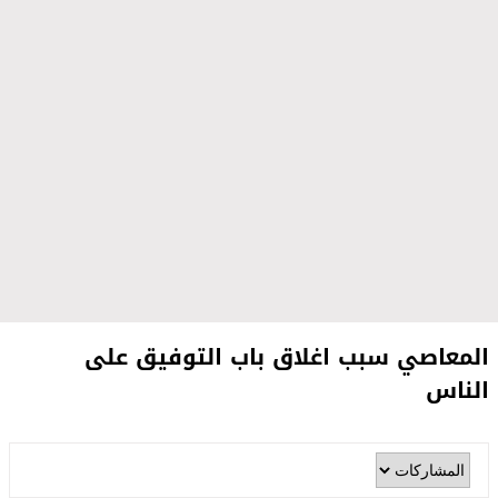
المعاصي ﺳﺒﺐ ﺍﻏﻼﻕ ﺑﺎﺏ ﺍﻟﺘﻮﻓﻴﻖ ﻋﻠﻰ
ﺍﻟﻨﺎﺱ