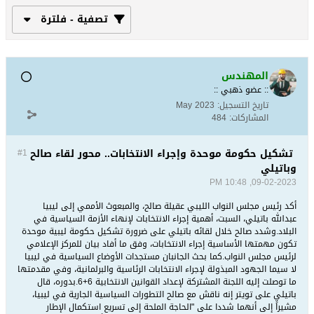
تصفية - فلترة
المهندس
:: عضو ذهبي ::
تاريخ التسجيل:
May 2023
المشاركات:
484
تشكيل حكومة موحدة وإجراء الانتخابات.. محور لقاء صالح
#1
وباتيلي
09-02-2023, 10:48 PM
أكد رئيس مجلس النواب الليبي عقيلة صالح، والمبعوث الأممي إلى ليبيا
عبدالله باتيلي، السبت، أهمية إجراء الانتخابات لإنهاء الأزمة السياسية في
البلاد.وشدد صالح خلال لقائه باتيلي على ضرورة تشكيل حكومة ليبية موحدة
تكون مهمتها الأساسية إجراء الانتخابات، وفق ما أفاد بيان للمركز الإعلامي
لرئيس مجلس النواب.كما بحث الجانبان مستجدات الأوضاع السياسية في ليبيا
لا سيما الجهود المبذولة لإجراء الانتخابات الرئاسية والبرلمانية، وفي مقدمتها
ما توصلت إليه اللجنة المشتركة لإعداد القوانين الانتخابية 6+6.بدوره، قال
باتيلي على تويتر إنه ناقش مع صالح التطورات السياسية الجارية في ليبيا،
مشيراً إلى أنهما شددا على "الحاجة الملحة إلى تسريع استكمال الإطار