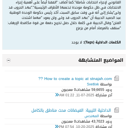
القانوني لإجراء انتخابات شاملة".كما أضاف: "اتفقنا أيضاً على أهمية إجراء
الانتخابات في ظل حكومة موحدة تدعمها الأطراف الرئيسية"."عهد الحروب قد
ولى"يشار إلى أنه في وقت سابق السبت، أكد رئيس حكومة الوحدة الوطنية
عبد الحميد الدبيبة أن "عهد الحروب قد ولى ولن يعود "مهما اشتدت
الفتن".وقال الدبيبة في كلمة خلال حفل تخريج دفعة من قوة مكافحة الإرهاب:
"سنقف بالمرصاد أمام من يزعزع
الكلمات الدلالية (Tags):
لا يوجد
المواضيع المتشابهة
How to create a topic at stnajah.com ??
بواسطة
Svetlixk
ردود 5
59,665 مشاهدات
0 معجبون
آخر مشاركة
11-07-2025, 01:22 AM
الداخلية الليبية: الفيضانات محت مناطق بالكامل
بواسطة
المهندس
ردود 3
43,702 مشاهدات
0 معجبون
آخر مشاركة
10-20-2025, 07:54 PM