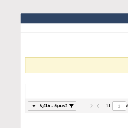
لـ
1
تصفية - فلترة