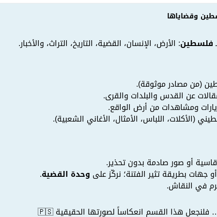
طين وقضاياها
ـ
فلسطين
: الأرض، الإنسان، القضية، التاريخ، التراث، والأخبار.
طين (من مصادر موثوقة).
الات عن القدس والبلدات والقرى.
ارات ومشاهدات من أرض الواقع.
يني (الأكلات، اللباس، الأمثال، الأغاني الشعبية).
سية أو صور صادمة بدون تحذير.
جهات بطريقة تثير الفتنة؛ نركّز على
وحدة القضية
.
رم في النقاش.
نجعل هذا القسم انعكاساً لصورتها الحقيقية 🇵🇸