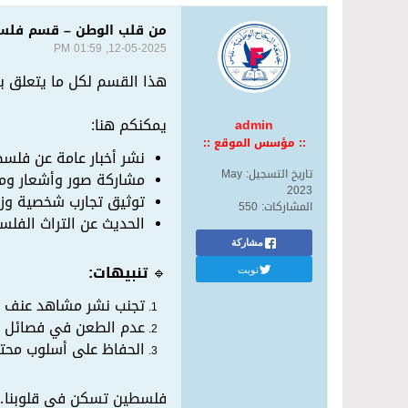
من قلب الوطن – قسم فلس
12-05-2025, 01:59 PM
هذا القسم لكل ما يتعلق ب
يمكنكم هنا:
admin
:: مؤسس الموقع ::
نشر أخبار عامة عن فلس
تاريخ التسجيل:
May
مشاركة صور وأشعار ومق
2023
توثيق تجارب شخصية وزي
المشاركات:
550
الحديث عن التراث الفلسط
مشاركة
🔹
تنبيهات:
تويت
تجنب نشر مشاهد عنف قا
عدم الطعن في فصائل أو 
الحفاظ على أسلوب محت
فلسطين تسكن في قلوبنا… فل