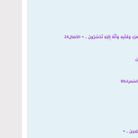
رْءِ وَقَلْبِهِ وَأَنَّهُ إِلَيْهِ تُحْشَرُونَ
.. >
الأنفال24
ن
لشعراء89
ِحِينَ
.. >