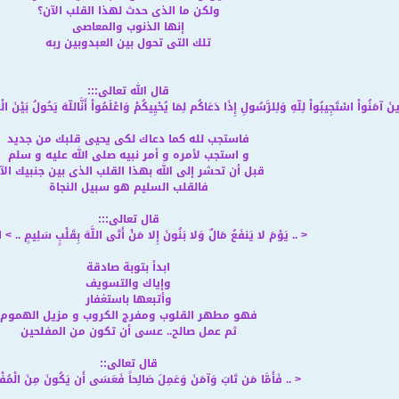
ولكن ما الذى حدث لهذا القلب الآن؟
إنها الذنوب والمعاصى
تلك التى تحول بين العبدوبين ربه
قال الله تعالى
:::
ذِينَ آمَنُواْ اسْتَجِيبُواْ لِلّهِ وَلِلرَّسُولِ إِذَا دَعَاكُم لِمَا يُحْيِيكُمْ وَاعْلَمُواْ أَنَّاللّهَ يَحُولُ بَيْنَ الْمَ
فاستجب لله كما دعاك لكى يحيى قلبك من جديد
و استجب لأمره و أمر نبيه صلى الله عليه و سلم
قبل أن تحشر إلى الله بهذا القلب الذى بين جنبيك الآ
فالقلب السليم هو سبيل النجاة
قال تعالى
:::
< ..
يَوْمَ لا يَنفَعُ مَالٌ وَلا بَنُونَ إِلا مَنْ أَتَى اللَّهَ بِقَلْبٍ سَلِيمٍ
.. >
ا
ابدأ بتوبة صادقة
وإياك والتسويف
وأتبعها باستغفار
فهو مطهر القلوب ومفرج الكروب و مزيل الهموم
ثم عمل صالح.. عسى أن تكون من المفلحين
قال تعالى
::
< ..
فَأَمَّا مَن تَابَ وَآمَنَ وَعَمِلَ صَالِحاً فَعَسَى أَن يَكُونَ مِنَ الْمُفْل