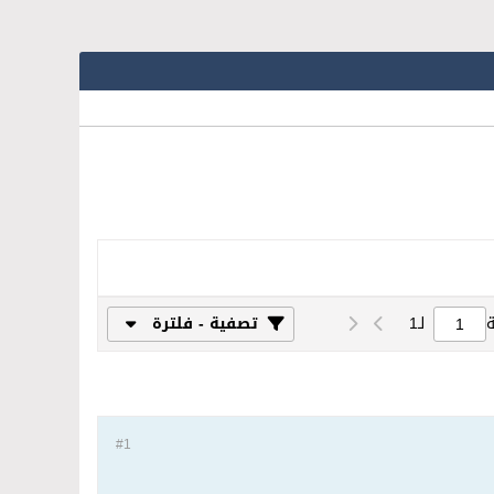
لـ
1
تصفية - فلترة
#1