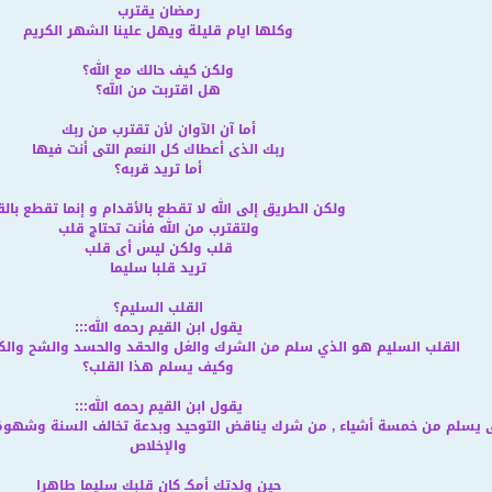
رمضان يقترب
وكلها ايام قليلة ويهل علينا الشهر الكريم
ولكن كيف حالك مع الله؟
هل اقتربت من الله؟
أما آن الآوان لأن تقترب من ربك
ربك الذى أعطاك كل النعم التى أنت فيها
أما تريد قربه؟
ولكن الطريق إلى الله لا تقطع بالأقدام و إنما تقطع بال
ولتقترب من الله فأنت تحتاج قلب
قلب ولكن ليس أى قلب
تريد قلبا سليما
القلب السليم؟
يقول ابن القيم رحمه الله
:::
القلب السليم هو الذي سلم من الشرك والغل والحقد والحسد والشح والكبر
وكيف يسلم هذا القلب؟
يقول ابن القيم رحمه الله
:::
تى يسلم من خمسة أشياء , من شرك يناقض التوحيد وبدعة تخالف السنة وشهوة 
والإخلاص
حين ولدتك أمكـ كان قلبك سليما طاهرا