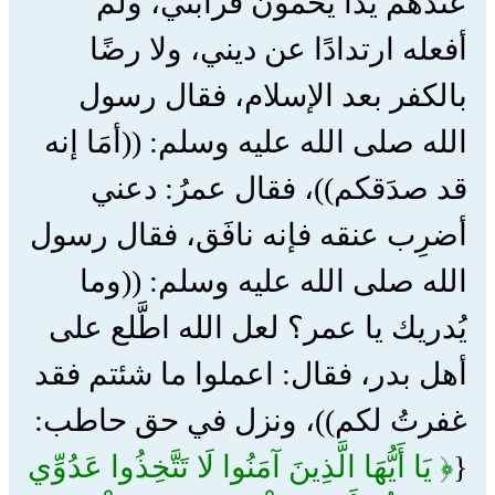
عندهم يدًا يحمون قرابتي، ولم
أفعله ارتدادًا عن ديني، ولا رضًا
بالكفر بعد الإسلام، فقال رسول
الله صلى الله عليه وسلم: ((أمَا إنه
قد صدَقكم))، فقال عمرُ: دعني
أضرِب عنقه فإنه نافَق، فقال رسول
الله صلى الله عليه وسلم: ((وما
يُدريك يا عمر؟ لعل الله اطَّلع على
أهل بدر، فقال: اعملوا ما شئتم فقد
غفرتُ لكم))، ونزل في حق حاطب:
{
﴿ يَا أَيُّهَا الَّذِينَ آمَنُوا لَا تَتَّخِذُوا عَدُوِّي