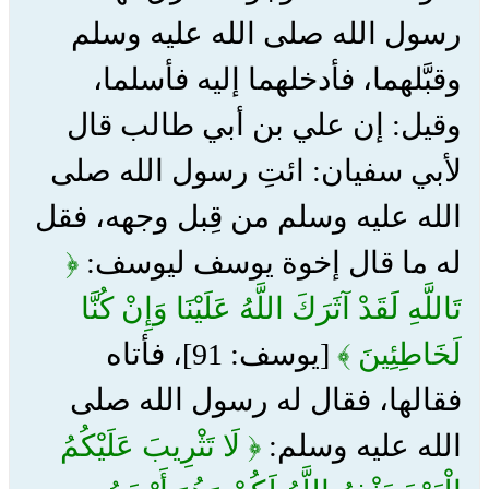
رسول الله صلى الله عليه وسلم
وقبَّلهما، فأدخلهما إليه فأسلما،
وقيل: إن علي بن أبي طالب قال
لأبي سفيان: ائتِ رسول الله صلى
الله عليه وسلم من قِبل وجهه، فقل
له ما قال إخوة يوسف ليوسف:
﴿
تَاللَّهِ لَقَدْ آثَرَكَ اللَّهُ عَلَيْنَا وَإِنْ كُنَّا
لَخَاطِئِينَ ﴾
[يوسف: 91]، فأتاه
فقالها، فقال له رسول الله صلى
الله عليه وسلم:
﴿ لَا تَثْرِيبَ عَلَيْكُمُ