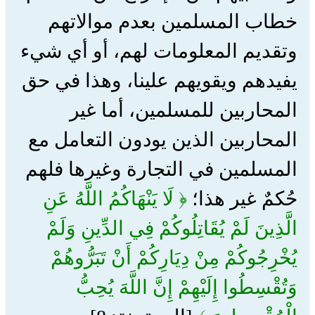
خطاب المسلمين بعدم موالاتهم
وتقديم المعلومات لهم، أو أي شيء
يفيدهم ويقويهم علينا، وهذا في حق
المحاربين للمسلمين، أما غير
المحاربين الذين يودون التعامل مع
المسلمين في التجارة وغيرها فلهم
حُكمٌ غير هذا؛
﴿ لَا يَنْهَاكُمُ اللَّهُ عَنِ
الَّذِينَ لَمْ يُقَاتِلُوكُمْ فِي الدِّينِ وَلَمْ
يُخْرِجُوكُمْ مِنْ دِيَارِكُمْ أَنْ تَبَرُّوهُمْ
وَتُقْسِطُوا إِلَيْهِمْ إِنَّ اللَّهَ يُحِبُّ