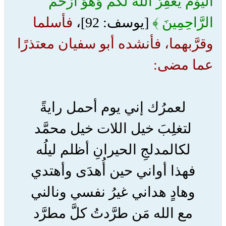
الْيَوْمَ يَغْفِرُ اللَّهُ لَكُمْ وَهُوَ أَرْحَمُ
الرَّاحِمِينَ ﴾
[يوسف: 92]،
فأسلما
وقرَّبهما، فأنشده أبو سفيان معتذرًا
عما مضى:
لعمرُك إني يوم أحمل رايةً
لتغلِبَ خيل اللات خيل محمَّد
لكالمدلجِ الحيرانِ أظلم ليلُه
فهذا أواني حين أُهدَى وأهتدي
وهادٍ هداني غيرُ نفسي ونالني
مع الله مَن طرَّدتُ كلَّ مطرَّد