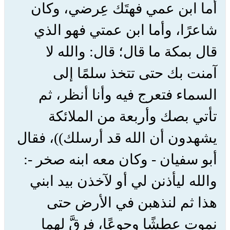
أما ابن عمي فهتَك عِرضي، وكان
شاعرًا، وأما ابن عمتي فهو الذي
قال بمكة ما قال؛ قال: والله لا
آمنت بك حتى تتخذ سلمًا إلى
السماء فتعرج فيه وأنا أنظر، ثم
تأتي بصك وأربعة من الملائكة
يشهدون أن الله قد أرسلك))، فقال
أبو سفيان - وكان معه ابنه صخر -:
والله ليأذنن لي أو لآخذن بيد ابني
هذا ثم لنذهبن في الأرض حتى
نموت عطشًا وجوعًا، فرقَّ لهما