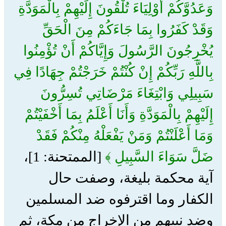
وَعَدُوَّكُمْ أَوْلِيَاءَ تُلْقُونَ إِلَيْهِمْ بِالْمَوَدَّةِ
وَقَدْ كَفَرُوا بِمَا جَاءَكُمْ مِنَ الْحَقِّ
يُخْرِجُونَ الرَّسُولَ وَإِيَّاكُمْ أَنْ تُؤْمِنُوا
بِاللَّهِ رَبِّكُمْ إِنْ كُنْتُمْ خَرَجْتُمْ جِهَادًا فِي
سَبِيلِي وَابْتِغَاءَ مَرْضَاتِي تُسِرُّونَ
إِلَيْهِمْ بِالْمَوَدَّةِ وَأَنَا أَعْلَمُ بِمَا أَخْفَيْتُمْ
وَمَا أَعْلَنْتُمْ وَمَنْ يَفْعَلْهُ مِنْكُمْ فَقَدْ
ضَلَّ سَوَاءَ السَّبِيلِ ﴾
[الممتحنة: 1]،
آية محكمة بليغة، وصفت حال
الكفار وما اقترفوه ضد المسلمين
وضد نبيهم من الإخراج من مكة، ثم