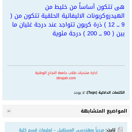
هى تتكون أساساً من خليط من
الهيدروكربونات الاليفاتية الحلقية تتكون من (
9 ـــ 12 ) ذرة كربون تتواجد عند درجة غليان ما
بين ( 90 ـــ 200 ) درجة مئوية
ادارة منتديات طلاب جامعة النجاح الوطنية
stnajah.com
الكلمات الدلالية (Tags):
لا يوجد
المواضيع المتشابهة
ثابت:
مرحباً بمهندسي المستقبل – تعليمات قسم كلية