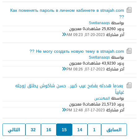
Как поменять пароль в личном кабинете в stnajah.com
??
بواسطة
Svetlanaaqs
ردود 0
25,826 مشاهدات
0 معجبون
آخر مشاركة
07-20-2023, 09:23 AM
Не могу создать новую тему в stnajah.com ??
بواسطة
Svetlanaaqs
ردود 0
43,923 مشاهدات
0 معجبون
آخر مشاركة
07-17-2023, 08:26 PM
بعدما هددته بفضح عيب كبير.. حسن شاكوش يطلق زوجته
غيابياً
بواسطة
المهندس
ردود 0
21,571 مشاهدات
0 معجبون
آخر مشاركة
07-17-2023, 12:48 PM
السابق
1
14
15
16
32
التالي