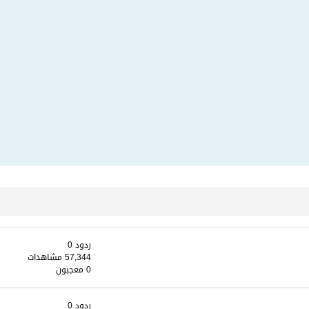
ردود 0
57,344 مشاهدات
0 معجبون
ردود 0