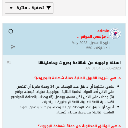
تصفية - فلترة
admin
:: مؤسس الموقع ::
تاريخ التسجيل:
May 2023
المشاركات:
550
اسئلة واجوبة عن شهادة بجروت وحاملينها
#1
05-05-2023, 01:04 AM
ما هي شروط القبول للطلبة حملة شهادة (البجروت)؟
علمي: يشترط أن لا يقل عدد الوحدات عن 24 وحدة بشرط أن تتضمن
على الأقل أحد المواد العلمية التالية: بيولوجيا، ‏فيزياء، كيمياء، بواقع
(3) وحدات على الأقل لكل منهم، ويفضل (5) وحدات بالإضافة للمواضيع
الأساسية اللغة ‏العربية، اللغة الإنجليزية، الرياضيات.‏
أدبي: أن لا يقل عدد الوحدات عن 21 وحدة، بحيث لا يتضمن المواد
العلمية التالية: بيولوجيا، فيزياء، كيمياء.‏
ماهي الوثائق المطلوبة من حملة شهادة البجروت؟