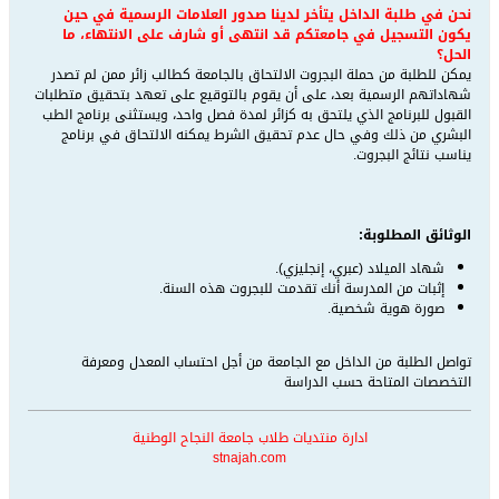
نحن في طلبة الداخل يتأخر لدينا صدور العلامات الرسمية في حين
يكون التسجيل في جامعتكم قد انتهى أو شارف ‏على الانتهاء، ما
الحل؟
يمكن للطلبة من حملة البجروت الالتحاق بالجامعة كطالب زائر ممن لم تصدر
شهاداتهم الرسمية بعد، على أن يقوم ‏بالتوقيع على تعهد بتحقيق متطلبات
القبول للبرنامج الذي يلتحق به كزائر لمدة فصل واحد، ويستثنى برنامج الطب
‏البشري من ذلك وفي حال عدم تحقيق الشرط يمكنه الالتحاق في برنامج
يناسب نتائج البجروت.
الوثائق المطلوبة: ‏
شهاد الميلاد (عبري، إنجليزي).‏
إثبات من المدرسة أنك تقدمت للبجروت هذه السنة. ‏
صورة هوية شخصية.‏
تواصل الطلبة من الداخل مع الجامعة من أجل احتساب المعدل ومعرفة
التخصصات المتاحة حسب الدراسة
ادارة منتديات طلاب جامعة النجاح الوطنية
stnajah.com