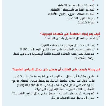
شهادة توعدات بجروت الأصلية.‏
شهادة الزكؤوت (استحقاق) الأصلية.‏
شهادة الميلاد (عبري، إنجليزي) الأصلية.‏
صورة الهوية الشخصية.‏
صورة شخصية.‏
كيف يتم إجراء المعادلة في شهادة البجروت؟
آلية احتساب المعدل المعمول به في الجامعة:
عدد الوحدات لكل موضوع ‏x‏ العلامة = النتيجة
ثم يقسم مجموع العلامات على العدد الكلي للوحدات = 100%‏
ملاحظة: يجب إحضار شهادة الميلاد باللغة الإنجليزية ولا داعي لعمل
ترجمة للشهادات.‏
كم وحدة يتوجب على الطالب أن يحصل حتى يدخل البرامج العلمية؟
علمي‎:‎‏ يشترط أن لا يقل عدد الوحدات عن 24 وحدة بشرط أن تتضمن
على الأقل أحد المواد العلمية التالية: بيولوجيا، ‏فيزياء، كيمياء، بواقع
(3) وحدات على الأقل لكل منهما، ويفضل (5) بالإضافة للمواضيع
الأساسية اللغة العربية، ‏اللغة الإنجليزية، الرياضيات.‏
كم وحدة يتوجب على الطالب أن يحصل حتى يدخل البرامج الإنسانية؟
أدبي:‏‎ ‎أن لا يقل عدد الوحدات عن 21.‏