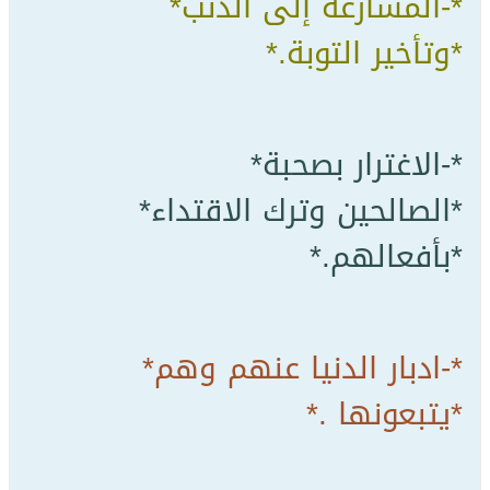
*-ﺍﻟﻤﺴﺎﺭﻋﺔ ﺇﻟﻰ ﺍﻟﺬﻧﺐ*
*ﻭﺗﺄﺧﻴﺮ ﺍﻟﺘﻮﺑﺔ.*
*-ﺍﻻﻏﺘﺮﺍﺭ ﺑﺼﺤﺒﺔ*
*ﺍﻟﺼﺎﻟﺤﻴﻦ ﻭﺗﺮﻙ ﺍﻻﻗﺘﺪﺍﺀ*
*ﺑﺄﻓﻌﺎﻟﻬﻢ.*
*-ﺍﺩﺑﺎﺭ ﺍﻟﺪﻧﻴﺎ ﻋﻨﻬﻢ ﻭﻫﻢ*
*ﻳﺘﺒﻌﻮﻧﻬﺎ .*