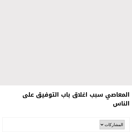
المعاصي ﺳﺒﺐ ﺍﻏﻼﻕ ﺑﺎﺏ ﺍﻟﺘﻮﻓﻴﻖ ﻋﻠﻰ
ﺍﻟﻨﺎﺱ