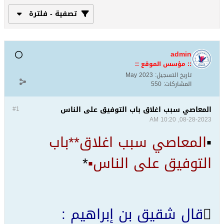
تصفية - فلترة
admin
:: مؤسس الموقع ::
تاريخ التسجيل:
May 2023
المشاركات:
550
المعاصي ﺳﺒﺐ ﺍﻏﻼﻕ ﺑﺎﺏ ﺍﻟﺘﻮﻓﻴﻖ ﻋﻠﻰ ﺍﻟﻨﺎﺱ
#1
08-28-2023, 10:20 AM
▪
المعاصي ﺳﺒﺐ ﺍﻏﻼﻕ*
*ﺑﺎﺏ
ﺍﻟﺘﻮﻓﻴﻖ ﻋﻠﻰ ﺍﻟﻨﺎﺱ▪
*

ﻗﺎﻝ ﺷﻘﻴﻖ ﺑﻦ ﺇﺑﺮﺍﻫﻴﻢ :