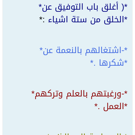
*( ﺃﻏﻠﻖ ﺑﺎﺏ ﺍﻟﺘﻮﻓﻴﻖ ﻋﻦ*
*ﺍﻟﺨﻠﻖ ﻣﻦ ﺳﺘﺔ ﺍﺷﻴﺎﺀ
:*
*-ﺍﺷﺘﻐﺎﻟﻬﻢ ﺑﺎﻟﻨﻌﻤﺔ ﻋﻦ*
*ﺷﻜﺮﻫﺎ .*
*-ﻭﺭﻏﺒﺘﻬﻢ ﺑﺎﻟﻌﻠﻢ ﻭﺗﺮﻛﻬﻢ*
*ﺍﻟﻌﻤﻞ .*