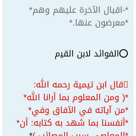
*-ﺍﻗﺒﺎﻝ ﺍﻵﺧﺮﺓ ﻋﻠﻴﻬﻢ ﻭﻫﻢ*
*ﻣﻌﺮﺿﻮﻥ ﻋﻨﻬﺎ.*
⭕ﺍﻟﻔﻮﺍﺋﺪ ﻻﺑﻦ ﺍﻟﻘﻴم
قال ابن تيمية رحمه الله:
*( ومن المعلوم بما أرانا الله*
*من آياته في الآفاق وفي*
*أنفسنا بما شهد به كتابه: أن*
*المعاصي سبب المصائب )
*