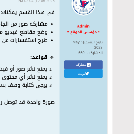
12-05-2025, 02:04 PM
في هذا القسم يمكنك:
مشاركة صور من الجامع
admin
وضع مقاطع فيديو مف
:: مؤسس الموقع ::
طرح استفسارات عن الت
تاريخ التسجيل:
May
2023
المشاركات:
550
🔹
قواعد:
مشاركة
يمنع نشر صور أو فيدي
تويت
يمنع نشر أي محتوى 
يرجى كتابة وصف بسي
صورة واحدة قد توصل رس