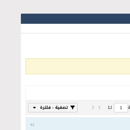
لـ
1
تصفية - فلترة
#1