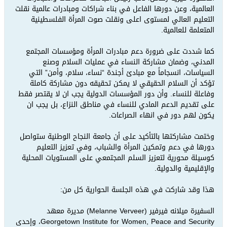
العالمية، وعن دورها الفاعل في بناء شراكات ومبادرات عالمية نقلت
التعليم العالي لمستوى اعلى ونقلت صوت المرأة الفلسطينية
المتعلمة للعالمية.
كما شددت على ضرورة دعم مبادرات المرأة ومؤسسات المجتمع
المدني، وضمان مشاركة النساء في عمليات السلام وصنع
السياسات، انسجاماً مع مبادئ أجندة “نساء، سلام، وأمن” التي
تؤكد أن السلام الحقيقي لا يمكن تحقيقه دون مشاركة كاملة
وفاعلة للنساء. وأن دور المؤسسات الدولية يجب ان لا يقتصر فقط
على تقديم الدعم المادي للنساء في مناطق النزاع، بل يجب ان
يكون لهم دور في انهاء الصراعات.
وختمت مشاركتها بالتأكيد على أن جامعة النجاح الوطنية ستواصل
دورها في دعم وتمكين المرأة والشباب، وفي تعزيز التعليم
كوسيلة محورية لتعزيز السلم المجتمعي على المستويات المحلية
والإقليمية والدولية.
هذا وقد شاركت في هذه الجلسة الحوارية كل من:
السفيرة ميلانه فيرفير (Melanne Verveer) مديرة معهد
Georgetown Institute for Women, Peace and Security، وإحدى