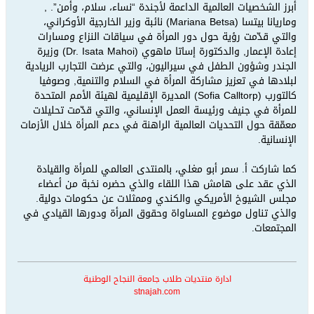
أبرز الشخصيات العالمية الداعمة لأجندة “نساء، سلام، وأمن”. ,
وماريانا بيتسا (Mariana Betsa) نائبة وزير الخارجية الأوكراني،
والتي قدّمت رؤية حول دور المرأة في سياقات النزاع ومسارات
إعادة الإعمار, والدكتورة إساتا ماهوي (Dr. Isata Mahoi) وزيرة
الجندر وشؤون الطفل في سيراليون، والتي عرضت التجارب الريادية
لبلادها في تعزيز مشاركة المرأة في السلام والتنمية, وصوفيا
كالتورب (Sofia Calltorp) المديرة الإقليمية لهيئة الأمم المتحدة
للمرأة في جنيف ورئيسة العمل الإنساني، والتي قدّمت تحليلات
معمّقة حول التحديات العالمية الراهنة في دعم المرأة خلال الأزمات
الإنسانية.
كما شاركت أ. سمر أبو مغلي، بالمنتدى العالمي للمرأة والقيادة
الذي عقد على هامش هذا اللقاء والذي حضره نخبة من أعضاء
مجلس الشيوخ الأمريكي والكندي وممثلات عن حكومات دولية.
والذي تناول موضوع المساواة وحقوق المرأة ودورها القيادي في
المجتمعات.
ادارة منتديات طلاب جامعة النجاح الوطنية
stnajah.com