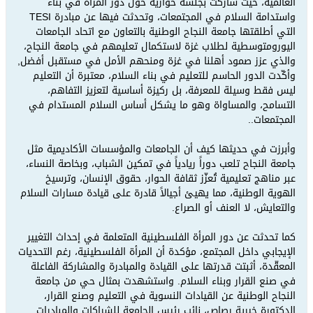
العالمية، حيث شاركت بجلسة حوارية حول دور المرأة في بناء
واستدامة السلام في المجتمعات، وتحدثت فيها عن مبادرة TESI
التي أطلقتها جامعة النجاح الوطنية بالتعاون مع اتحاد الجامعات
اليورومتوسطية لطلاب غزة لاستكمال تعليمهم في جامعة النجاح،
والذي عزز صمود أهلنا في غزة ومنحهم الأمل في مستقبل أفضل,
وأكّدت الدور الحاسم للتعليم في بناء السلام، معتبرة أن التعليم
ليس فقط وسيلة للمعرفة، بل ركيزة أساسية لتعزيز التفاهم،
التسامح، والمساواة وهو ما يشكل أساس السلام المستدام في
المجتمعات..
وأبرزت في حديثها كيف أن الجامعات والمؤسسات الأكاديمية مثل
جامعة النجاح تلعب دوراً ريادياً في تمكين الشباب، وبخاصة النساء،
عبر مناهج تعليمية تُعزّز ثقافة الحوار، حقوق الإنسان، وترسيخ
الهوية الوطنية، مما يهيئ أجيالاً قادرة على قيادة مسارات السلام
والتعايش، لا العنف أو الصراع.
كما تحدثت عن دور المرأة الفلسطينية المتعلمة في إحداث التغيير
الإيجابي داخل المجتمع، مؤكدة أن المرأة الفلسطينية، رغم التحديات
المعقّدة، أثبتت قدرتها على القيادة والمبادرة والمشاركة الفاعلة
في صنع القرار وبناء السلام. واستشهدت بمثال حي من جامعة
النجاح الوطنية عن القيادات النسوية في التعليم وصنع القرار،
الدكتورة خيرية رصاص، نائب رئيس الجامعة للشراكات والمبادرات