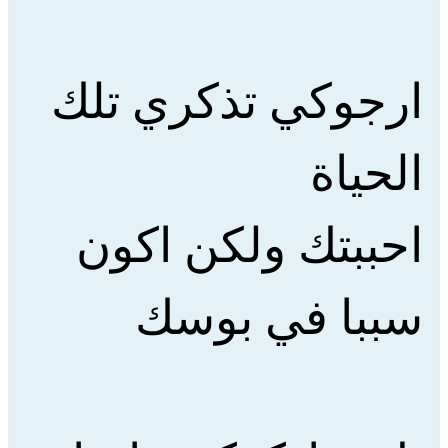
ارجوكي تذكري تلك
الحياة
احببتك ولكن اكون
سببا في بوسك