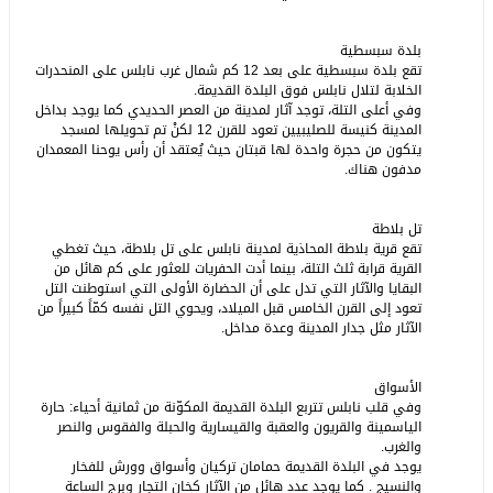
بلدة سبسطية
تقع بلدة سبسطية على بعد 12 كم شمال غرب نابلس على المنحدرات
الخلابة لتلال نابلس فوق البلدة القديمة.
وفي أعلى التلة، توجد آثار لمدينة من العصر الحديدي كما يوجد بداخل
المدينة كنيسة للصليبيين تعود للقرن 12 لكنْ تم تحويلها لمسجد
يتكون من حجرة واحدة لها قبتان حيث يُعتقد أن رأس يوحنا المعمدان
مدفون هناك.
تل بلاطة
تقع قرية بلاطة المحاذية لمدينة نابلس على تل بلاطة، حيث تغطي
القرية قرابة ثلث التلة، بينما أدت الحفريات للعثور على كم هائل من
البقايا والآثار التي تدل على أن الحضارة الأولى التي استوطنت التل
تعود إلى القرن الخامس قبل الميلاد، ويحوي التل نفسه كمّاً كبيراً من
الآثار مثل جدار المدينة وعدة مداخل.
الأسواق
وفي قلب نابلس تتربع البلدة القديمة المكوّنة من ثمانية أحياء: حارة
الياسمينة والقريون والعقبة والقيسارية والحبلة والفقوس والنصر
والغرب.
يوجد في البلدة القديمة حمامان تركيان وأسواق وورش للفخار
والنسيج . كما يوجد عدد هائل من الآثار كخان التجار وبرج الساعة