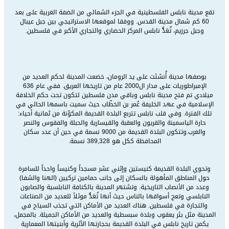
تقع مدينة نابلس الفلسطينية في الجزء الشمالي من الضفة الغربية على بعد
60 كم شمال مدينة القدس. ووفقا لموقعها الاستراتيجي بين جبل عيبال
وجبل جرزيم، تُعَدُّ نابلس المركز الحضاري والتجاري الأكبر في فلسطين.
بوصفها مدينة أُنشئت على يد الرومان، خضعت المدينة لحكم العديد من
الإمبراطوريات على مدار ال2000 عام من تاريخها العريق. ففي عام 636
ميلادي تم فتح مدينة نابلس وباقي مدن فلسطين لتكون تحت حكم الخلافة
الإسلامية في عهد الخليفة عُمر بن الخطّاب حيث سميت باسمها الحالي في
تلك الفترة. وفي قلب نابلس تتربع البلدة القديمة المكوّنة من ثمانية أحياء:
حارة الياسمينة والقريون والعقبة والقيسارية والحبلة والفقوس والنصر
والغرب.وتتكون البلدة القديمة من 9000 نسمة في حين أن عدد سكان
المحافظة ككل هو 389,328 نسمة.
وتحوي البلدة القديمة كنيستين وإثني عشر مسجداً وكنيساً واحداً للسامرة
حول المناطق المأهولة بالسكان إلى جانب حمامين تركيين (الهنا والشفا)
وعدد من الأنصاب التاريخية. وتشتهر المدينة بالكنافة النابلسية والصابون
النابلسي وتعج أسواقها بالناس حيث أنها تُعَدُّ موئلاً للعديد من الصناعات
والتجارة في فلسطين. هناك العديد من الأماكن التي تجذب السياح في
المدينة مثل بئر يعقوب وبلدة سبسطية والعديد من الأماكن الجميلة. بالمجمل،
يكمن تاريخ نابلس في البلدة القديمة بحجارتها الأثرية وأبنيتها المعمارية