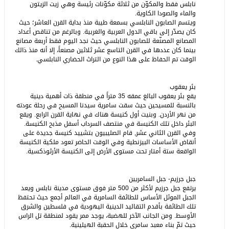
نابلس فقط والمكوّن من ثلاثة مكوّنات رئيسة وهي زيت الزيتون
والماء والصودا الكاوية.
ويتسم الصابون النابلسي بسمعة طيبة منذ بداية القرن العاشر؛ حيث
كان يصدّر إلى باقي الدول العربية والغربية. وبالرغم من تناقص أعداد
المصانع المصنّعة للصابون النابلسي حيث نجد اليوم فقط أربعة مصانع
بينما كان عددها في القرن التاسع عشر ثلاثين مصنعاً، إلا أنه منذ ذالك
الوقت تم الحفاظ على هذا النوع من التراث الحضاري النابلسي.
بئر يعقوب
يقع بئر يعقوب البالغ عمقه 35 متراً في منطقة ذات أهمية دينية
بالنسبة للمسيحين حيث سقت سامرية سيدنا المسيح في رحلة عودته
من نهر الأردن. وبنيت أول كنيسة هناك في نهاية القرن الرابع. ويقع
البئر داخل تلك الكنيسة في منتصف السرداب أسفل مذبح الكنيسة.
وفي القرن الثاني عشر, قام الصليبيون بتشييد كنيسة جديدة على
أنقاض الأساسات البيزنطية وفي الوقت الحاضر تعود ملكية الكنيسة
الواقعة ستة أمتار تحت مستوى الأرض إلى الكنيسة الأرثوذكسية.
جبل جرزيم- جبل السامريين
يرتفع جبل جرزيم لأكثر من 500 متر فوق مستوى مدينة نابلس ويعد
الجبل الموئل الأساس للطائفة السامرية في العالم أجمع حيث تحتفظ
تلك الطائفة بأقدم التقاليد الدينية اليهودية في فلسطين والشرق
الأوسط. ومن الجانب الآخر للهضبة، يوجد ممر يقود لمنطقة تل الراس
حيث تمّ بناء معبد سامري خلال الحقبة الهيلينية.