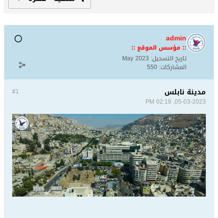
admin
:: مؤسس الموقع ::
تاريخ التسجيل:
May 2023
المشاركات:
550
مدينة نابلس
#1
05-03-2023, 02:19 PM