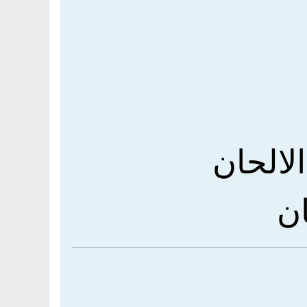
لالحان
ان