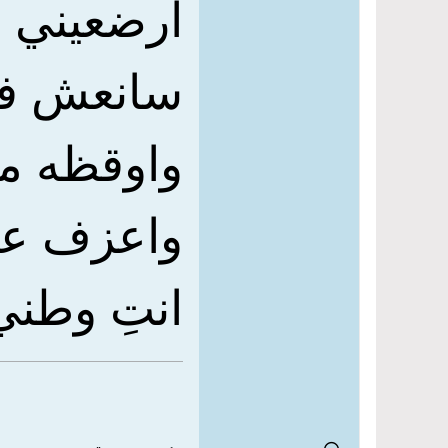
ارضعيني ا
سانعش في
واوقظه من
واعزف على
انتِ وطني 