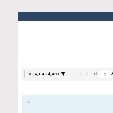
لـ
1
تصفية - فلترة
#1