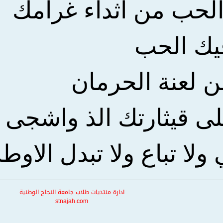
لحب من اثداء غرامك
ك الحب
 لعنة الحرمان
 قيثارتك الذ واشجى ا
ولا تباع ولا تبدل الاوط
ادارة منتديات طلاب جامعة النجاح الوطنية
stnajah.com