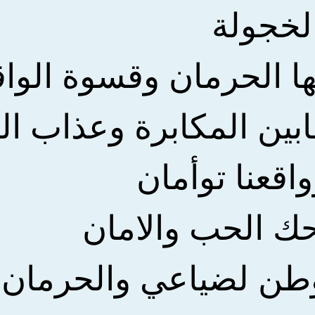
الخجولة
لها الحرمان وقسوة الواق
ابين المكابرة وعذاب ا
واقعنا توأمان
حك الحب والامان
طن لضياعي والحرمان