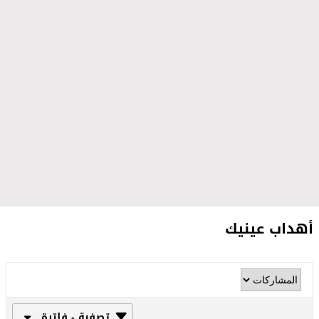
أهداب عينيك
تصفية - فلترة