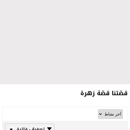
قصّتنا قصّة زهرة
تصفية - فلترة