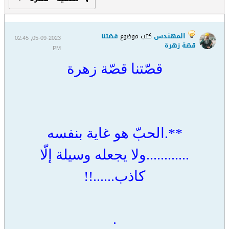
المهندس
كتب موضوع
قصّتنا
05-09-2023, 02:45
قصّة زهرة
PM
قصّتنا قصّة زهرة
**.الحبّ هو غاية بنفسه
............ولا يجعله وسيلة إلّا
كاذب......!!
.