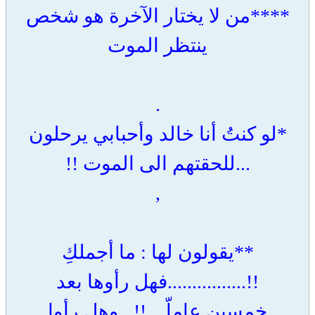
****من لا يختار الآخرة هو شخص
ينتظر الموت
.
*لو كنتُ أنا خالد وأحبابي يرحلون
...للحقتهم الى الموت !!
,
**يقولون لها : ما أجملكِ
!!................فهل رأوها بعد
خمسين عاماّ…!!...وهل رأوا