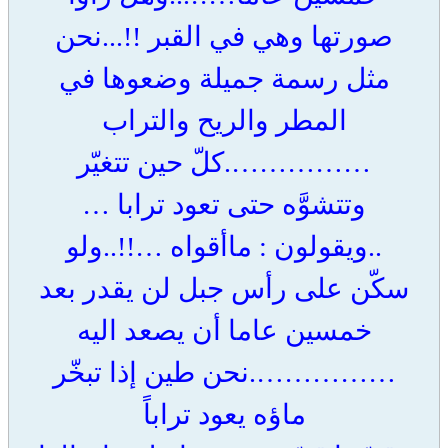
صورتها وهي في القبر !!...نحن
مثل رسمة جميلة وضعوها في
المطر والريح والتراب
…………….كلّ حين تتغيّر
وتتشوَّه حتى تعود ترابا …
..ويقولون : ماأقواه …!!..ولو
سكّن على رأس جبل لن يقدر بعد
خمسين عاما أن يصعد اليه
…………….نحن طين إذا تبخّر
ماؤه يعود تراباً