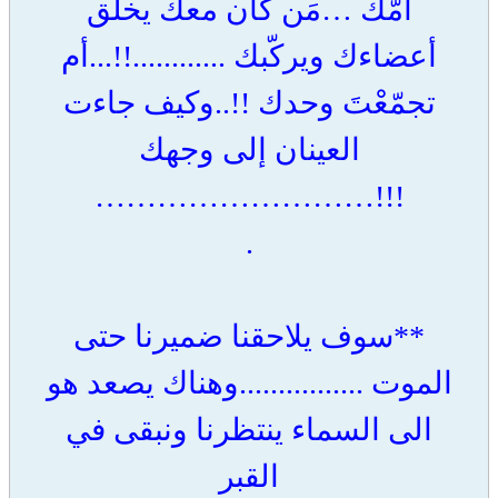
أمّك …مَن كان معك يخلق
أعضاءك ويركّبك ............!!...أم
تجمّعْتَ وحدك !!..وكيف جاءت
العينان إلى وجهك
!!!………………………
.
**سوف يلاحقنا ضميرنا حتى
الموت ................وهناك يصعد هو
الى السماء ينتظرنا ونبقى في
القبر