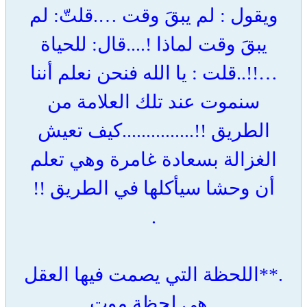
ويقول : لم يبقَ وقت ….قلتّ: لم
يبقَ وقت لماذا !....قال: للحياة
…!!..قلت : يا الله فنحن نعلم أننا
سنموت عند تلك العلامة من
الطريق !!...............كيف تعيش
الغزالة بسعادة غامرة وهي تعلم
أن وحشا سيأكلها في الطريق !!
.
.**اللحظة التي يصمت فيها العقل
..هي لحظة موت