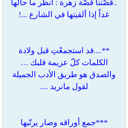
..قصّتنا قصّة زهرة : انظر ما حالها
غداً إذا ألقيتها في الشارع ...!
**....قد استجمعْتِ قبل ولادة
الكلمات كلّ عزيمة قلبك …
والصدق هو طريق الأدب الجميلة
لقول مانريد ....
***جمع أوراقه وصار يرتّبها