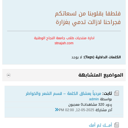
فلطفا بقلوبنا من لسعاتكم
فجراحنا لازالت تدمي بغزارة
ادارة منتديات طلاب جامعة النجاح الوطنية
stnajah.com
الكلمات الدلالية (Tags):
لا يوجد
المواضيع المتشابهة
ثابت:
مرحباً بعشاق الكلمة – قسم الشعر والخواطر
بواسطة
admin
ردود 0
32 مشاهدات
0 معجبون
آخر مشاركة
12-05-2025, 02:00 PM
أمـــــك ثم أمك