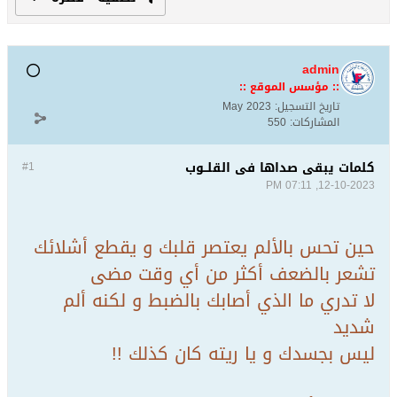
admin
:: مؤسس الموقع ::
تاريخ التسجيل:
May 2023
المشاركات:
550
كلمات يبقى صداها فى القلــوب
#1
12-10-2023, 07:11 PM
حين تحس بالألم يعتصر قلبك و يقطع أشلائك
تشعر بالضعف أكثر من أي وقت مضى
لا تدري ما الذي أصابك بالضبط و لكنه ألم
شديد
ليس بجسدك و يا ريته كان كذلك !!