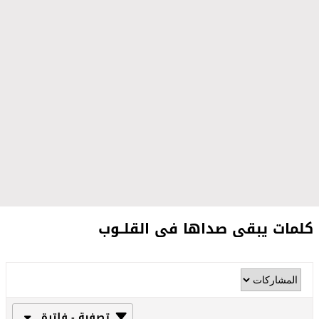
كلمات يبقى صداها فى القلــوب
تصفية - فلترة