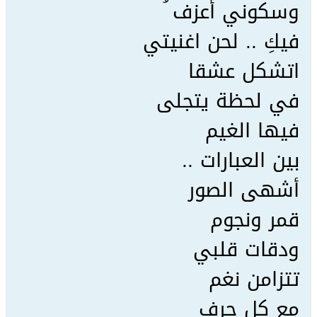
وسكوني أعزف ُ
فيكِ .. لحن اغنيتي
اتشكل عشقا
في لحظة يتجلى
فيها الغيم
بين العبارات ..
أشهى الصور
قمر ونجوم
ودقات قلبي
تتزامن نغم
مع كل حرف