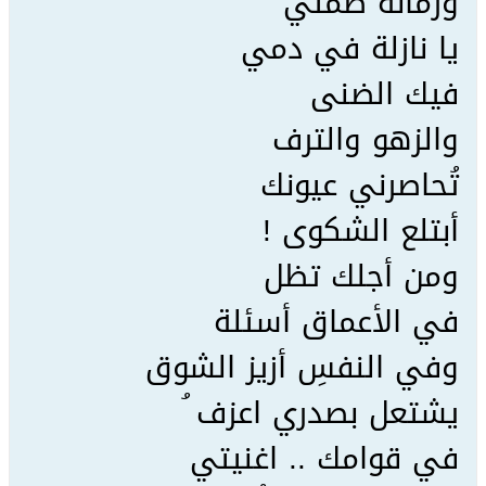
ورمانة صمتي
يا نازلة في دمي
فيك الضنى
والزهو والترف
تُحاصرني عيونك
أبتلع الشكوى !
ومن أجلك تظل
في الأعماق أسئلة
وفي النفسِ أزيز الشوق
يشتعل بصدري اعزف ُ
في قوامك .. اغنيتي