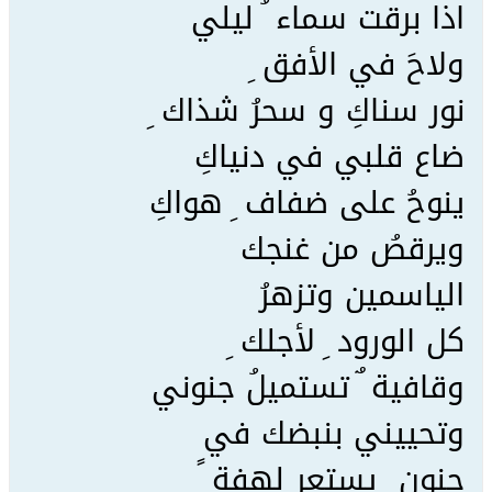
اذا برقت سماء ُ ليلي
ولاحَ في الأفق ِ
نور سناكِ و سحرُ شذاك ِ
ضاع قلبي في دنياكِ
ينوحُ على ضفاف ِ هواكِ
ويرقصُ من غنجك
الياسمين وتزهرُ
كل الورود ِ لأجلك ِ
وقافية ٌ تستميلُ جنوني
وتحييني بنبضك في
جنون ٍ يستعر لهفة ً