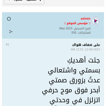
admin
:: مؤسس الموقع ::
تاريخ التسجيل:
May 2023
المشاركات:
550
على ضفاف هواكِ
#1
12-08-2023, 12:33 AM
جئت أهديكِ
بسمتي واشتعالي
عدتُ بزورق صمتي
أبحر فوق موج حرفي
اتزلزل في وحدتي