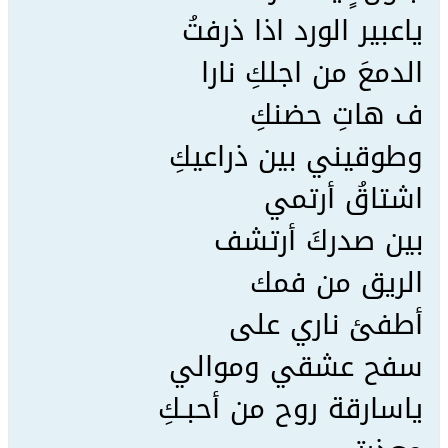
ياعبير الورد اذا ذرفتُ
الدمعَ من اجلكِ نارا
ف هاتِ حضنكِ
وطوقيني بين ذراعيكِ
اشتاقُ أرتمي
بين صدركَ أرتشف
الريق من فمك
أطفئ ناري على
سفح عشقي وموالي
ياسارقة روح من أحبـكِ