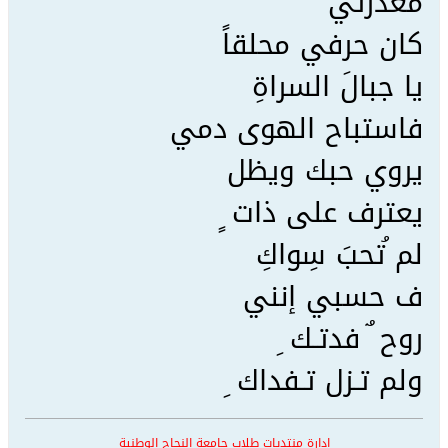
معذرتي
كان حرفي محلقاً
يا جبالَ السراةِ
فاستباح الهوى دمي
يروي حبك ويظل
يعترف على ذات ٍ
لم ُتحبَ سِواكِ
ف حسبي إنني
روح ٌ فدتـك ِ
ولم تـزل تـفداك ِ
ادارة منتديات طلاب جامعة النجاح الوطنية