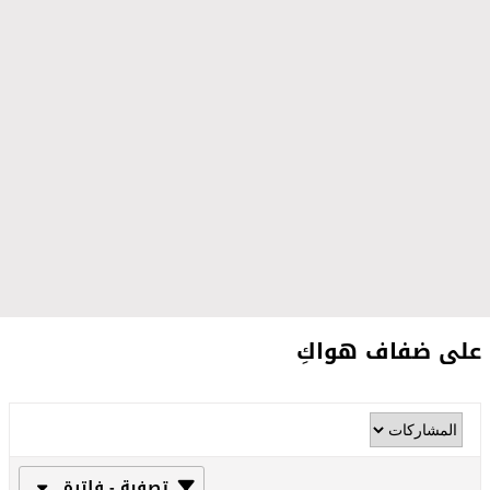
على ضفاف هواكِ
تصفية - فلترة