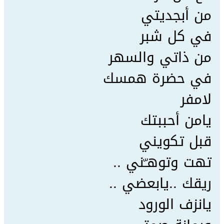
من أبجديتي
في كل شبر
من ذاتي والسهر
في حضرة همسك
لامفر
يامن أحببتك
قبل تكويني
تهت وتوهـّني ..
ريقك ..يابعضي ..
يانزف الورود